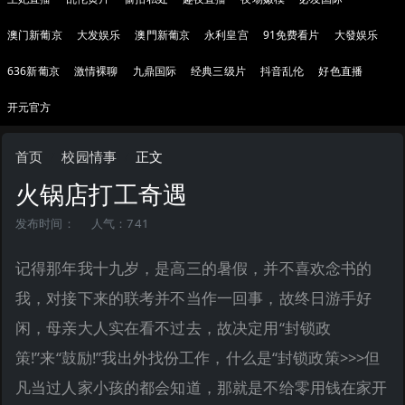
澳门新葡京
大发娱乐
澳門新葡京
永利皇宫
91免费看片
大發娱乐
636新葡京
激情裸聊
九鼎国际
经典三级片
抖音乱伦
好色直播
开元官方
首页
校园情事
正文
火锅店打工奇遇
发布时间：
人气：741
记得那年我十九岁，是高三的暑假，并不喜欢念书的
我，对接下来的联考并不当作一回事，故终日游手好
闲，母亲大人实在看不过去，故决定用“封锁政
策!”来“鼓励!”我出外找份工作，什么是“封锁政策>>>但
凡当过人家小孩的都会知道，那就是不给零用钱在家开