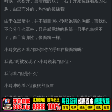
时候，我松开了捉着她的双手，右手开始搓揉着她的右
胸，由里而外的，均匀的搓揉着!
由于在黑暗中，并不能目测小玲那饱满的胸部，而我也
不会分什么罩杯，只是感觉她的胸部一只手也掌握不
了，而且富弹性，像面粉一样。
小玲突然叫着:“你!你!!你的手!!!在搓面粉吗”
我说:“呵被发现了>小玲说着:“但!但>
我问着:“但是什么”
小玲呻吟着:“但很很舒服!!!”
我说着:“当然，我的师父是加腾英!”“什么谁是呀是谁”我
没有再回答小玲，继续专心于我的攻击，在我手口并用