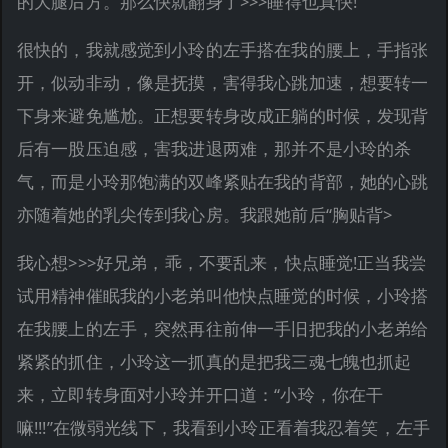
的大腿后方。那么快就翻身了>>>睡得也真快!
很快的，我就感觉到小玲的左手搭在我的腰上，手指张
开，似动非动，像是抚摸，害得我心跳加速，想要转一
下身来避免尴尬。正想要转身改成正躺的时候，发现背
后有一股压迫感，害我进退两难，那并不是小玲的杀
气，而是小玲那饱满的双峰紧贴在我的背部，她的心跳
亦随着她的乳尖传到我心房。我跟她前后“胸贴背>
我心想>>>好兄弟，乖，不要乱来，快点睡觉!正当我尝
试用精神催眠我的小老弟叫他快点睡觉的时候，小玲搭
在我腰上的左手，突然再往前伸一手旧把我的小老弟给
紧紧的抓住，小玲这一抓真的是把我三魂七魄也抓起
来，立即转身面对小玲并开口道：“小玲，你在干
嘛!!!”在微弱光线下，我看到小玲正看着我忍着笑，左手