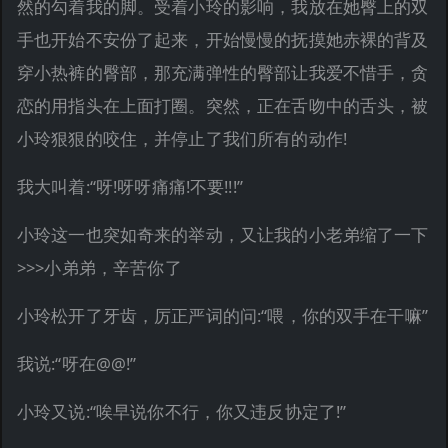
然的勾着我的脚。受着小玲的影响，我放在她臀上的双
手也开始不安份了起来，开始慢慢的抚摸她赤裸的背及
穿小热裤的臀部，那充满弹性的臀部让我爱不惜手，贪
恋的用指头在上面打圈。突然，正在舌吻中的舌头，被
小玲狠狠的咬住，并停止了我们所有的动作!
我大叫着:“呀!呀呀痛痛!不要!!!”
小玲这一也突如奇来的举动，又让我的小老弟缩了一下
>>>小弟弟，辛苦你了
小玲松开了牙齿，厉正严词的问:“喂，你的双手在干嘛”
我说:“呀在@@!”
小玲又说:“唉早说你不行，你又违反协定了!”