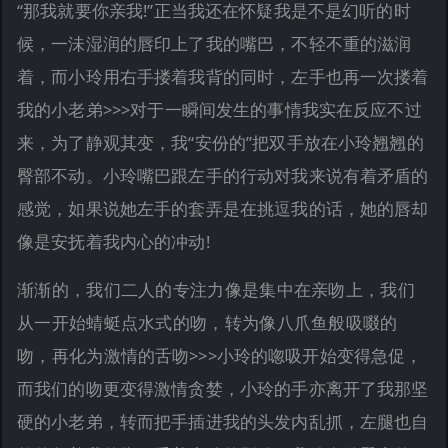
“那我就要你亲我!”正当我还在怀疑我是不是幻听的时
候，一沬湿润的唇印上了我的嘴巴，不轻不重的滋润
着，而小玲用右手搂着我背的同时，左手也再一次搂着
我的小老弟>>>对于一瞬间发生的事情我实在反应不过
来，为了静观其变，我“安份的”把双手放在小玲翘翘的
臀部不动。小玲嘴巴跟左手的行动对我来说有着矛盾的
感觉，如果说她左手的套弄是在挑逗我的话，她的唇却
像是安抚着我内心的冲动!
渐渐的，我们二人的专注力像是集中在亲吻上，我们
从一开始蜻蜓点水式的吻，转为像八爪鱼般吸啜的
吻，再化为激情的舌吻>>>小玲的唿吸开始变得急促，
而我们的吻更变得激情贪婪，小玲的手亦离开了我那坚
硬的小老弟，转而把手插进我的头发内乱抓，左腿也自