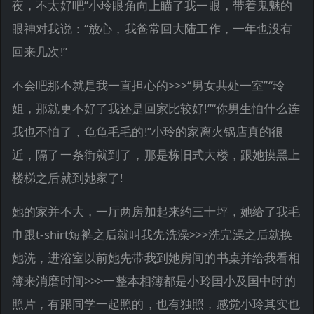
夜，不太好吧”小玲眼角向上瞄了我一眼，带着鬼魅的
眼神对我说：“放心，我爸常回大陆工作，一年也没有
回来几次!”
不会吧那不就是我一直担心的>>>“男女共处一室”“玲
姐，那就更不好了我还是回家比较好!”“你男生怕什么连
我也不怕了，龟龟毛毛的!”小玲的家离火锅店真的很
近，隔了一条街就到了，那是栋旧式大楼，跟她摸黑上
楼梯之后就到她家了!
她的家并不大，一厅两房加起来约三十坪，她给了我毛
巾跟t-shirt短裤之后就叫我先洗澡>>>洗完澡之后就换
她洗，进浴室以前她先带我到她房间的书桌并给我看相
簿来消磨时间>>>一整本相簿都是小玲国小及国中时的
照片，有跟同学一起照的，也有独照，感觉小玲其实也