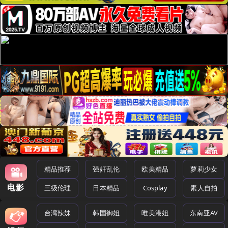
精品推荐
强奸乱伦
欧美精品
萝莉少女
电影
三级伦理
日本精品
Cosplay
素人自拍
台湾辣妹
韩国御姐
唯美港姐
东南亚AV