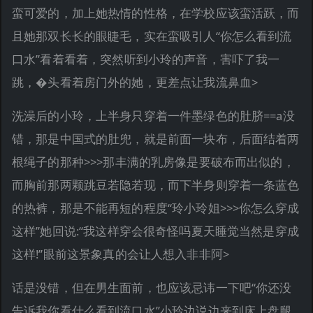
蛮可爱的，加上她热情的性格，在学校应该蛮活跃，而
且她那双长长的眼睫毛，实在蛮吸引人“你怎么看到流
口水”看着看着，突然听到小玲的声音，害吓了我一
跳，�头看着房门外的她，更差点让我流鼻血>
洗澡后的小玲，上半身只穿着一件墨绿色的肚脐==a没
错，那是中国式的肚兜，就是前面一块布，后面结着两
根绳子的那种>>>那丰满的乳房像是要破布而出似的，
而胸前那两颗跳豆若隐若现，而下半身则穿着一条蓝色
的热裤，那是不能再短的程度“玲小玲姐>>>你怎么穿成
这样”她回说:“我这样穿会很奇怪吗夏天睡觉当然是穿成
这样!”眼前这景象真的会让人想入非非阿>
话是没错，但在男生面前，也应该忌讳一下吧“你还没
告诉我你看什么看到流口水”小玲边说边来到床上盘腿