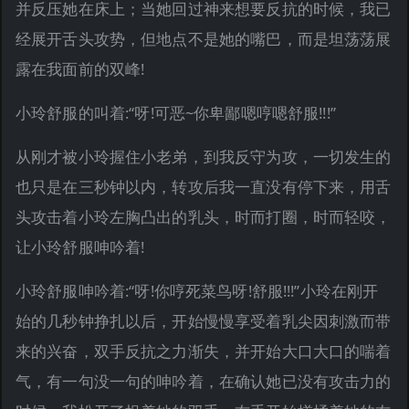
并反压她在床上；当她回过神来想要反抗的时候，我已
经展开舌头攻势，但地点不是她的嘴巴，而是坦荡荡展
露在我面前的双峰!
小玲舒服的叫着:“呀!可恶~你卑鄙嗯哼嗯舒服!!!”
从刚才被小玲握住小老弟，到我反守为攻，一切发生的
也只是在三秒钟以内，转攻后我一直没有停下来，用舌
头攻击着小玲左胸凸出的乳头，时而打圈，时而轻咬，
让小玲舒服呻吟着!
小玲舒服呻吟着:“呀!你哼死菜鸟呀!舒服!!!”小玲在刚开
始的几秒钟挣扎以后，开始慢慢享受着乳尖因刺激而带
来的兴奋，双手反抗之力渐失，并开始大口大口的喘着
气，有一句没一句的呻吟着，在确认她已没有攻击力的