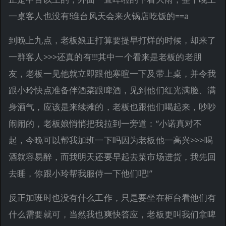
一桌客人也没有!谁台风天会来火锅店吃饭的==a
到晚上九点，老板娘正打算要提早打烊的时候，却来了
一群客人>>>还真的有!!!其中一个看来是老板的老朋
友，老板一见他就立即跟他寒暄一下及带上桌，并令我
跟小玲快点准备伴酒菜跟啤酒，见到他们红光满脸、满
身酒气，应该是来续摊的，老板也跟他们喝起来，吵吵
闹闹的，老板娘悄悄把我拉到一旁道：“小诺真对不
起，今晚可以帮我加班一下吗因为老板他一高兴>>>喝
酒就容易醉，而我明天还要早起去菜市场进货，我先回
去睡，你跟小玲帮我服侍一下他们吧!”
反正加班时也没有什么工作，只是要坐在柜台看他们有
什么需要就可，当然我也爽快答应，老板更叫我们拿啤