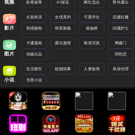
视频
欺辱凌辱
91探花
网红流出
野外露出
古装扮演
女优系列
可爱学生
恋腿狂魔
影片
风情旗袍
明星换脸
瑜伽裤
闷骚护士
卡通漫画
露出激情
唯美写真
网爆门
图片
传媒出品
同性恋
生活都市
校园情事
人妻纵情
风俗伦理
小说
另类小说