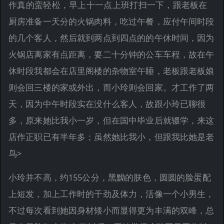
作真的蛮轻松，早上十一点上班打扫一下，跟老板在
厨房准备一天分的火锅肉料，吃过午餐，应付午间时段
的几个客人，然后就到两点到四点的的午休时间，因为
火锅店离家有点距离，要二十分钟的公车车程，故在午
休时段我都会在店里阁楼的杂物室午睡，老板跟老板娘
则会回三楼的家或外出，而小玲则会回家。才工作了两
天，因为中午时段实在没什么客人，故跟小玲已聊很
多，原来她比我小一岁，但在国中毕业后就辍学，来这
店作正职已有半年多；虽然她比我小，但跟我比她是老
鸟>
小玲并不高，约155公分，黑黝的肤色，圆圆的脸蛋配
上短发，加上工作时的干劲及体力，活像一个小男生，
不过每次看到她因身材矮小而显得更为丰满的双峰，总