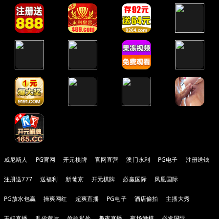
威尼斯人
PG官网
开元棋牌
官网直营
澳门永利
PG电子
注册送钱
注册送777
送福利
新葡京
开元棋牌
必赢国际
凤凰国际
PG放水包赢
操爽网红
超爽直播
PG电子
酒店偷拍
主播大秀
王妃直播
乱伦黄片
偷拍私处
趣夜直播
夜场嫩模
必发国际