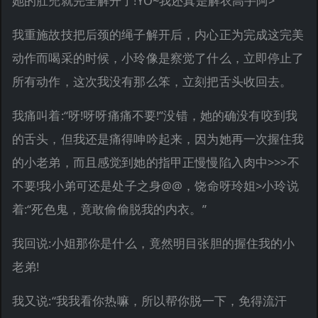
她的肚兜就完全解开了!YO~我还真是解衣高手阿>
我重施故技把后颈的绳子解开后，内心正为完成这完美
动作而喝采的时候，小玲像是察觉了什么，立即停止了
所有动作，这次我没有那么笨，立刻把舌头收回去。
我痛叫着:“呀!呀呀痛痛不要!”没错，她的确没有咬到我
的舌头，但我还是痛得呻吟起来，因为她再一次握住我
的小老弟，而且感觉到她的指甲正慢慢陷入肉中>>>不
不要!我小弟可还是处子之身@@，饶命呀玲姐>小玲说
着:“死色鬼，竟敢偷偷脱我的内衣。”
我回说:小姐那你是什么，竟然明目张胆的握住我的小
老弟!
我又说:“我我看你热嘛，所以帮你脱一下，免得流汗