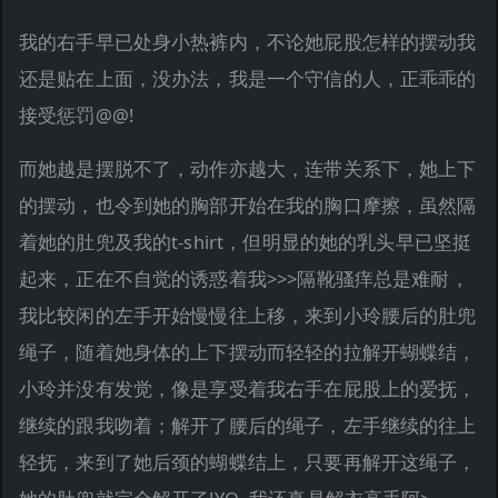
我的右手早已处身小热裤内，不论她屁股怎样的摆动我
还是贴在上面，没办法，我是一个守信的人，正乖乖的
接受惩罚@@!
而她越是摆脱不了，动作亦越大，连带关系下，她上下
的摆动，也令到她的胸部开始在我的胸口摩擦，虽然隔
着她的肚兜及我的t-shirt，但明显的她的乳头早已坚挺
起来，正在不自觉的诱惑着我>>>隔靴骚痒总是难耐，
我比较闲的左手开始慢慢往上移，来到小玲腰后的肚兜
绳子，随着她身体的上下摆动而轻轻的拉解开蝴蝶结，
小玲并没有发觉，像是享受着我右手在屁股上的爱抚，
继续的跟我吻着；解开了腰后的绳子，左手继续的往上
轻抚，来到了她后颈的蝴蝶结上，只要再解开这绳子，