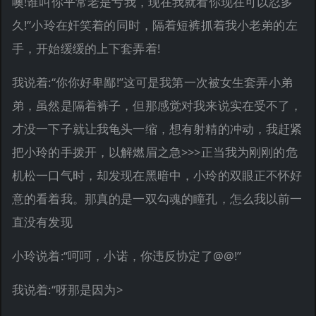
噢!谁叫你平常老是亏我，现在我就看你现在可以忍多
久!”小玲在奸笑着的同时，隔着短裤抓着我小老弟的左
手，开始缓缓的上下套弄着!
我说着:“你你好卑鄙!”这可是我第一次被女生套弄小弟
弟，虽然是隔着裤子，但那感觉对我来说实在受不了，
才没一下子就让我龟头一缩，想有射精的冲动，我赶紧
把小玲的手拨开，以解燃眉之急>>>正当我为刚刚的危
机松一口气时，却发现在黑暗中，小玲的双眼正不怀好
意的看着我。那真的是一双勾魂的瞳孔，怎么我以前一
直没有发现
小玲说着:“呵呵，小诺，你违反协定了@@!”
我说着:“呀那是因为>