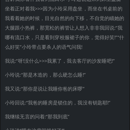
坐着正对着我>>>因为小玲采用盘坐，而坐在书桌前的
我看着她的时候，目光自然的向下移，不自觉的瞄她的
大腿跟小热裤，那宽松的裤管让人想入非非我回说:“我
哪有流口水，只是看到穿校服裙子的你，觉得好笑!”“什
么好笑”小玲带点要杀人的语气问我!
我说:“呀!没什么>>>我累了，我去客厅的沙发睡吧!”
小玲说:“那是木造的，那么硬怎么睡!”
我又说:“那你是说让我睡你爸的床啰”
小玲回说:“我爸的睡房是锁住的，我没有钥匙耶!”
我继续无言的问着:“那我到底”