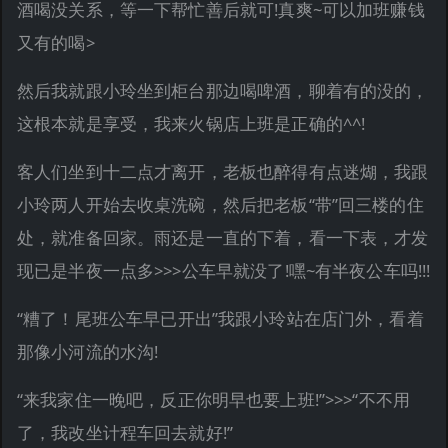
酒喝没关系，等一下帮忙善后就可!真爽~可以加班赚钱
又有的喝>
然后我就跟小玲坐到柜台那边喝啤酒，聊着有的没的，
这根本就是享受，我来火锅店上班是正确的^^!
客人们坐到十二点才离开，老板也醉得有点迷煳，我跟
小玲两人开始去收桌洗碗，然后把老板“带”回三楼的住
处，就准备回家。雨还是一直的下着，看一下表，才发
现已是半夜一点多>>>公车早就没了!嘿~有半夜公车吗!!!
“糟了！尾班公车早已开出”我跟小玲站在店门外，看着
那像小河流的水沟!
“来我家住一晚吧，反正你明早也要上班!”>>>“不不用
了，我改坐计程车回去就好!”