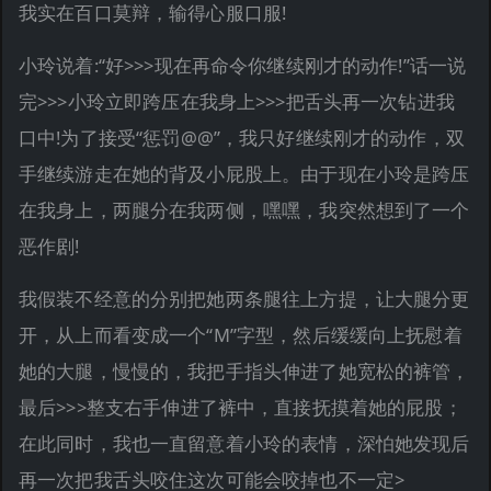
我实在百口莫辩，输得心服口服!
小玲说着:“好>>>现在再命令你继续刚才的动作!”话一说
完>>>小玲立即跨压在我身上>>>把舌头再一次钻进我
口中!为了接受“惩罚@@”，我只好继续刚才的动作，双
手继续游走在她的背及小屁股上。由于现在小玲是跨压
在我身上，两腿分在我两侧，嘿嘿，我突然想到了一个
恶作剧!
我假装不经意的分别把她两条腿往上方提，让大腿分更
开，从上而看变成一个“M”字型，然后缓缓向上抚慰着
她的大腿，慢慢的，我把手指头伸进了她宽松的裤管，
最后>>>整支右手伸进了裤中，直接抚摸着她的屁股；
在此同时，我也一直留意着小玲的表情，深怕她发现后
再一次把我舌头咬住这次可能会咬掉也不一定>