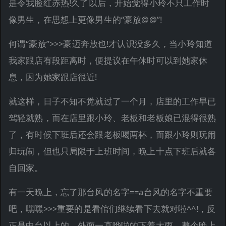
是令我脸红赤热!久了以后，开始觉得小玲不只工作时
像男生，在思想上更像男生的“豪放@@”!
何谓“豪放”>>>豪迈奔放也!才认识没多久，当小玲知道
我家跟店有段距离时，便提议在午休时可以到她家休
息，因为她家跟店很近!
就这样，日子不知不觉就过了一个月，店里的工作早已
驾轻就熟，而在店里跟小玲、老板和老板娘已混得很熟
了，有时候下班后还会跟老板喝两杯，而跟小玲则玩闹
归玩闹，但也只局限于上班时间，晚上十点下班后就各
自回家。
有一天晚上，忘了那台风的名字==a台风的名字不重要
吧，嘿嘿>>>重要的是看倌们继续看下去就对啦^^!，反
正是中台以上的，外面一直哗啦的下着大雨，整个晚上